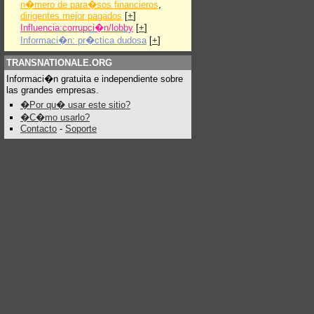
n�mero de para�sos financieros
,
dirigentes mejor pagados
[
+
]
Influencia:corrupci�n/lobby
[
+
]
Informaci�n: pr�ctica dudosa
[
+
]
TRANSNATIONALE.ORG
Informaci�n gratuita e independiente sobre
las grandes empresas.
�Por qu� usar este sitio?
�C�mo usarlo?
Contacto
-
Soporte