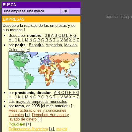
BUSCA
traducir esta 
EMPRESAS
Descubre la realidad de las empresas y de
sus marcas !
Busca por
nombre
:
0-9
A
B
C
D
E
F
G
H
I
J
K
L
M
N
O
P
Q
R
S
T
U
V
W
X
Y
Z
por
pa�s
:
Espa�a
,
Argentina
,
Mexico
,
Colombia
[
+
]
por
presidente, director
:
A
B
C
D
E
F
G
H
I
J
K
L
M
N
O
P
Q
R
S
T
U
V
W
X
Y
Z
Las
mayores empresas mundiales
por
tema
, en 2008 [el mes anterior +] :
Reestructuraciones y condiciones
laborales
[
+
],
Derechos Humanos y
lavado de dinero
[
+
]
Poluci�n
[
+
]
Delincuencia financiera
[
+
],
mayor