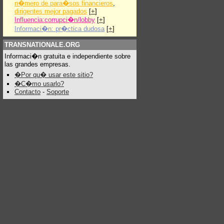
n�mero de para�sos financieros
,
dirigentes mejor pagados
[
+
]
Influencia:corrupci�n/lobby
[
+
]
Informaci�n: pr�ctica dudosa
[
+
]
TRANSNATIONALE.ORG
Informaci�n gratuita e independiente sobre
las grandes empresas.
�Por qu� usar este sitio?
�C�mo usarlo?
Contacto
-
Soporte