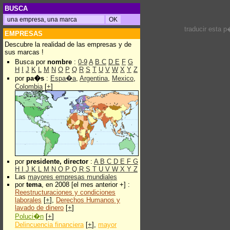
BUSCA
traducir esta 
EMPRESAS
Descubre la realidad de las empresas y de
sus marcas !
Busca por
nombre
:
0-9
A
B
C
D
E
F
G
H
I
J
K
L
M
N
O
P
Q
R
S
T
U
V
W
X
Y
Z
por
pa�s
:
Espa�a
,
Argentina
,
Mexico
,
Colombia
[
+
]
por
presidente, director
:
A
B
C
D
E
F
G
H
I
J
K
L
M
N
O
P
Q
R
S
T
U
V
W
X
Y
Z
Las
mayores empresas mundiales
por
tema
, en 2008 [el mes anterior +] :
Reestructuraciones y condiciones
laborales
[
+
],
Derechos Humanos y
lavado de dinero
[
+
]
Poluci�n
[
+
]
Delincuencia financiera
[
+
],
mayor