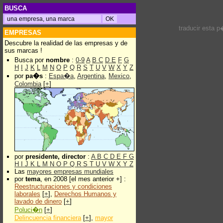
BUSCA
traducir esta 
EMPRESAS
Descubre la realidad de las empresas y de
sus marcas !
Busca por
nombre
:
0-9
A
B
C
D
E
F
G
H
I
J
K
L
M
N
O
P
Q
R
S
T
U
V
W
X
Y
Z
por
pa�s
:
Espa�a
,
Argentina
,
Mexico
,
Colombia
[
+
]
por
presidente, director
:
A
B
C
D
E
F
G
H
I
J
K
L
M
N
O
P
Q
R
S
T
U
V
W
X
Y
Z
Las
mayores empresas mundiales
por
tema
, en 2008 [el mes anterior +] :
Reestructuraciones y condiciones
laborales
[
+
],
Derechos Humanos y
lavado de dinero
[
+
]
Poluci�n
[
+
]
Delincuencia financiera
[
+
],
mayor