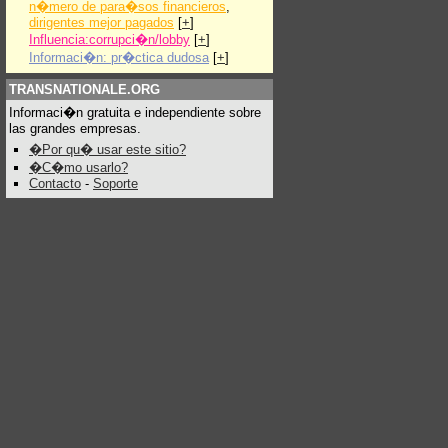
n�mero de para�sos financieros
,
dirigentes mejor pagados
[
+
]
Influencia:corrupci�n/lobby
[
+
]
Informaci�n: pr�ctica dudosa
[
+
]
TRANSNATIONALE.ORG
Informaci�n gratuita e independiente sobre
las grandes empresas.
�Por qu� usar este sitio?
�C�mo usarlo?
Contacto
-
Soporte