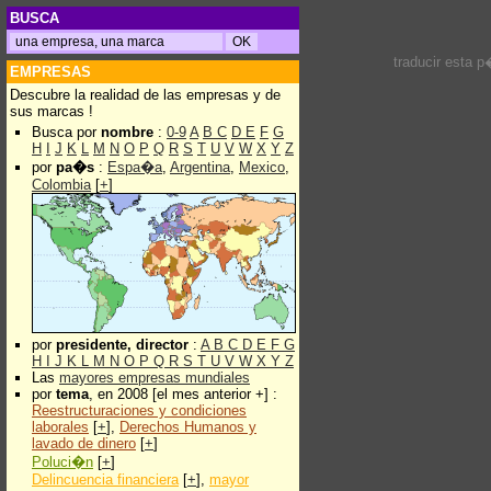
BUSCA
traducir esta 
EMPRESAS
Descubre la realidad de las empresas y de
sus marcas !
Busca por
nombre
:
0-9
A
B
C
D
E
F
G
H
I
J
K
L
M
N
O
P
Q
R
S
T
U
V
W
X
Y
Z
por
pa�s
:
Espa�a
,
Argentina
,
Mexico
,
Colombia
[
+
]
por
presidente, director
:
A
B
C
D
E
F
G
H
I
J
K
L
M
N
O
P
Q
R
S
T
U
V
W
X
Y
Z
Las
mayores empresas mundiales
por
tema
, en 2008 [el mes anterior +] :
Reestructuraciones y condiciones
laborales
[
+
],
Derechos Humanos y
lavado de dinero
[
+
]
Poluci�n
[
+
]
Delincuencia financiera
[
+
],
mayor