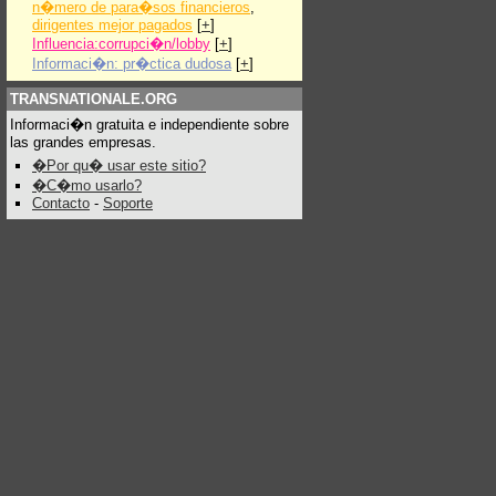
n�mero de para�sos financieros
,
dirigentes mejor pagados
[
+
]
Influencia:corrupci�n/lobby
[
+
]
Informaci�n: pr�ctica dudosa
[
+
]
TRANSNATIONALE.ORG
Informaci�n gratuita e independiente sobre
las grandes empresas.
�Por qu� usar este sitio?
�C�mo usarlo?
Contacto
-
Soporte