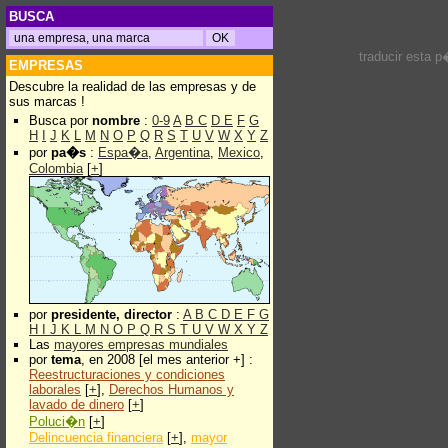
BUSCA
traducir esta 
EMPRESAS
Descubre la realidad de las empresas y de
sus marcas !
Busca por
nombre
:
0-9
A
B
C
D
E
F
G
H
I
J
K
L
M
N
O
P
Q
R
S
T
U
V
W
X
Y
Z
por
pa�s
:
Espa�a
,
Argentina
,
Mexico
,
Colombia
[
+
]
por
presidente, director
:
A
B
C
D
E
F
G
H
I
J
K
L
M
N
O
P
Q
R
S
T
U
V
W
X
Y
Z
Las
mayores empresas mundiales
por
tema
, en 2008 [el mes anterior +] :
Reestructuraciones y condiciones
laborales
[
+
],
Derechos Humanos y
lavado de dinero
[
+
]
Poluci�n
[
+
]
Delincuencia financiera
[
+
],
mayor