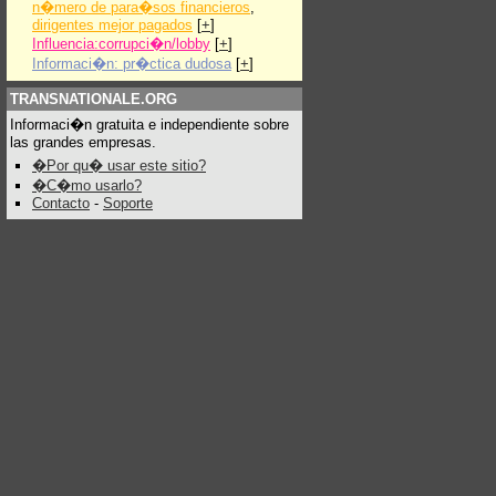
n�mero de para�sos financieros
,
dirigentes mejor pagados
[
+
]
Influencia:corrupci�n/lobby
[
+
]
Informaci�n: pr�ctica dudosa
[
+
]
TRANSNATIONALE.ORG
Informaci�n gratuita e independiente sobre
las grandes empresas.
�Por qu� usar este sitio?
�C�mo usarlo?
Contacto
-
Soporte