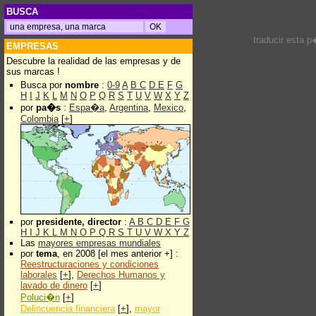
BUSCA
traducir esta 
EMPRESAS
Descubre la realidad de las empresas y de
sus marcas !
Busca por
nombre
:
0-9
A
B
C
D
E
F
G
H
I
J
K
L
M
N
O
P
Q
R
S
T
U
V
W
X
Y
Z
por
pa�s
:
Espa�a
,
Argentina
,
Mexico
,
Colombia
[
+
]
por
presidente, director
:
A
B
C
D
E
F
G
H
I
J
K
L
M
N
O
P
Q
R
S
T
U
V
W
X
Y
Z
Las
mayores empresas mundiales
por
tema
, en 2008 [el mes anterior +] :
Reestructuraciones y condiciones
laborales
[
+
],
Derechos Humanos y
lavado de dinero
[
+
]
Poluci�n
[
+
]
Delincuencia financiera
[
+
],
mayor