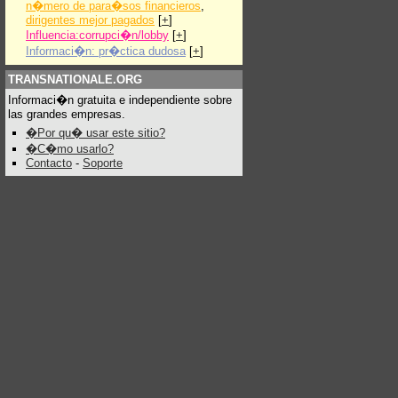
n�mero de para�sos financieros
,
dirigentes mejor pagados
[
+
]
Influencia:corrupci�n/lobby
[
+
]
Informaci�n: pr�ctica dudosa
[
+
]
TRANSNATIONALE.ORG
Informaci�n gratuita e independiente sobre
las grandes empresas.
�Por qu� usar este sitio?
�C�mo usarlo?
Contacto
-
Soporte