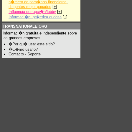
n�mero de para�sos financieros
,
dirigentes mejor pagados
[
+
]
Influencia:corrupci�n/lobby
[
+
]
Informaci�n: pr�ctica dudosa
[
+
]
TRANSNATIONALE.ORG
Informaci�n gratuita e independiente sobre
las grandes empresas.
�Por qu� usar este sitio?
�C�mo usarlo?
Contacto
-
Soporte