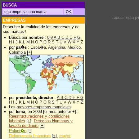
BUSCA
traducir esta 
EMPRESAS
Descubre la realidad de las empresas y de
sus marcas !
Busca por
nombre
:
0-9
A
B
C
D
E
F
G
H
I
J
K
L
M
N
O
P
Q
R
S
T
U
V
W
X
Y
Z
por
pa�s
:
Espa�a
,
Argentina
,
Mexico
,
Colombia
[
+
]
por
presidente, director
:
A
B
C
D
E
F
G
H
I
J
K
L
M
N
O
P
Q
R
S
T
U
V
W
X
Y
Z
Las
mayores empresas mundiales
por
tema
, en 2008 [el mes anterior +] :
Reestructuraciones y condiciones
laborales
[
+
],
Derechos Humanos y
lavado de dinero
[
+
]
Poluci�n
[
+
]
Delincuencia financiera
[
+
],
mayor