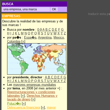
BUSCA
traducir esta 
EMPRESAS
Descubre la realidad de las empresas y de
sus marcas !
Busca por
nombre
:
0-9
A
B
C
D
E
F
G
H
I
J
K
L
M
N
O
P
Q
R
S
T
U
V
W
X
Y
Z
por
pa�s
:
Espa�a
,
Argentina
,
Mexico
,
Colombia
[
+
]
por
presidente, director
:
A
B
C
D
E
F
G
H
I
J
K
L
M
N
O
P
Q
R
S
T
U
V
W
X
Y
Z
Las
mayores empresas mundiales
por
tema
, en 2008 [el mes anterior +] :
Reestructuraciones y condiciones
laborales
[
+
],
Derechos Humanos y
lavado de dinero
[
+
]
Poluci�n
[
+
]
Delincuencia financiera
[
+
],
mayor