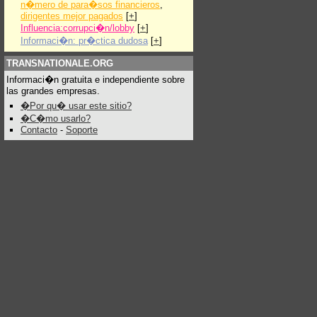
n�mero de para�sos financieros
,
dirigentes mejor pagados
[
+
]
Influencia:corrupci�n/lobby
[
+
]
Informaci�n: pr�ctica dudosa
[
+
]
TRANSNATIONALE.ORG
Informaci�n gratuita e independiente sobre
las grandes empresas.
�Por qu� usar este sitio?
�C�mo usarlo?
Contacto
-
Soporte