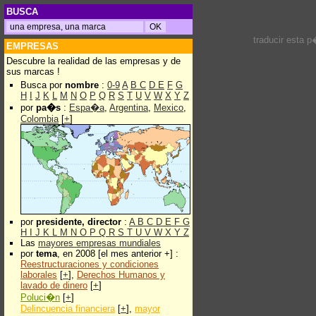
BUSCA
traducir esta 
EMPRESAS
Descubre la realidad de las empresas y de
sus marcas !
Busca por
nombre
:
0-9
A
B
C
D
E
F
G
H
I
J
K
L
M
N
O
P
Q
R
S
T
U
V
W
X
Y
Z
por
pa�s
:
Espa�a
,
Argentina
,
Mexico
,
Colombia
[
+
]
por
presidente, director
:
A
B
C
D
E
F
G
H
I
J
K
L
M
N
O
P
Q
R
S
T
U
V
W
X
Y
Z
Las
mayores empresas mundiales
por
tema
, en 2008 [el mes anterior +] :
Reestructuraciones y condiciones
laborales
[
+
],
Derechos Humanos y
lavado de dinero
[
+
]
Poluci�n
[
+
]
Delincuencia financiera
[
+
],
mayor