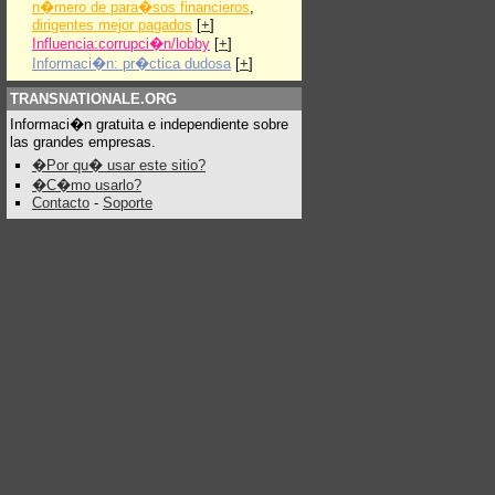
n�mero de para�sos financieros
,
dirigentes mejor pagados
[
+
]
Influencia:corrupci�n/lobby
[
+
]
Informaci�n: pr�ctica dudosa
[
+
]
TRANSNATIONALE.ORG
Informaci�n gratuita e independiente sobre
las grandes empresas.
�Por qu� usar este sitio?
�C�mo usarlo?
Contacto
-
Soporte